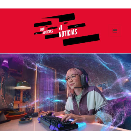
Ir
al
contenido
MENÚ
Y
MNI NOTICIAS
WIDGETS