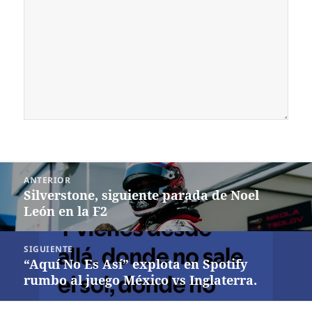
Navegación
ANTERIOR
de
Silverstone, siguiente parada de Noel
Entrada
entradas
León en la F2
anterior:
SIGUIENTE
“Aquí No Es Así” explota en Spotify
Siguiente
rumbo al juego México vs Inglaterra.
entrada: