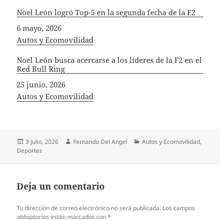
Noel León logró Top-5 en la segunda fecha de la F2
Fecha
6 mayo, 2026
In relation to
Autos y Ecomovilidad
Noel León busca acercarse a los líderes de la F2 en el
Red Bull Ring
Fecha
25 junio, 2026
In relation to
Autos y Ecomovilidad
Publicado
Autor
Categorías
3 julio, 2026
Fernando Del Angel
Autos y Ecomovilidad
,
el
Deportes
Deja un comentario
Tu dirección de correo electrónico no será publicada.
Los campos
obligatorios están marcados con
*