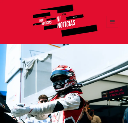
MENÚ
Y
MNI NOTICIAS
WIDGETS