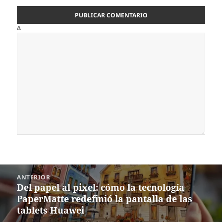
Δ
Navegación
ANTERIOR
de
Del papel al pixel: cómo la tecnología
Entrada
entradas
PaperMatte redefinió la pantalla de las
anterior:
tablets Huawei