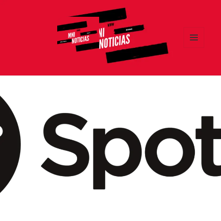
MENÚ
Y
MNI NOTICIAS
WIDGETS