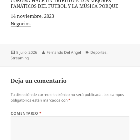
CORONA HACE UN TRIBUTO A LOS MEJORES
FANÁTICOS DEL FUTBOL Y LA MÚSICA PORQUE
Fecha
14 noviembre, 2023
In relation to
Negocios
Publicado
Autor
Categorías
8 julio, 2026
Fernando Del Angel
Deportes
,
el
Streaming
Deja un comentario
Tu dirección de correo electrónico no será publicada.
Los campos
obligatorios están marcados con
*
COMENTARIO
*