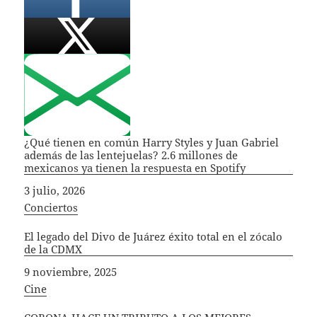
¿Qué tienen en común Harry Styles y Juan Gabriel
además de las lentejuelas? 2.6 millones de
mexicanos ya tienen la respuesta en Spotify
Fecha
3 julio, 2026
In relation to
Conciertos
El legado del Divo de Juárez éxito total en el zócalo
de la CDMX
Fecha
9 noviembre, 2025
In relation to
Cine