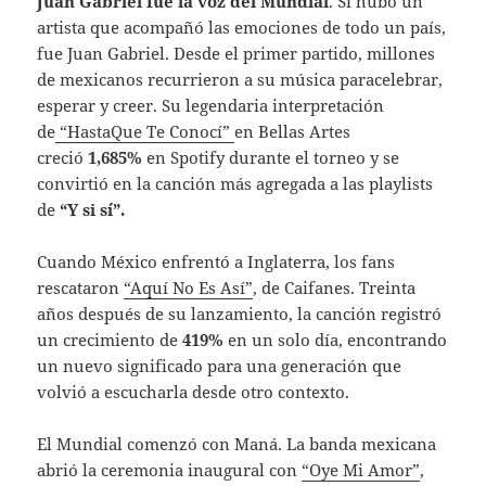
Juan Gabriel fue la voz del Mundial
. Si hubo un
artista que acompañó las emociones de todo un país,
fue Juan Gabriel. Desde el primer partido, millones
de mexicanos recurrieron a su música paracelebrar,
esperar y creer. Su legendaria interpretación
de
“HastaQue Te Conocí”
en Bellas Artes
creció
1,685%
en Spotify durante el torneo y se
convirtió en la canción más agregada a las playlists
de
“Y si sí”.
Cuando México enfrentó a Inglaterra, los fans
rescataron
“Aquí No Es Así”
, de Caifanes. Treinta
años después de su lanzamiento, la canción registró
un crecimiento de
419%
en un solo día, encontrando
un nuevo significado para una generación que
volvió a escucharla desde otro contexto.
El Mundial comenzó con Maná. La banda mexicana
abrió la ceremonia inaugural con
“Oye Mi Amor”
,