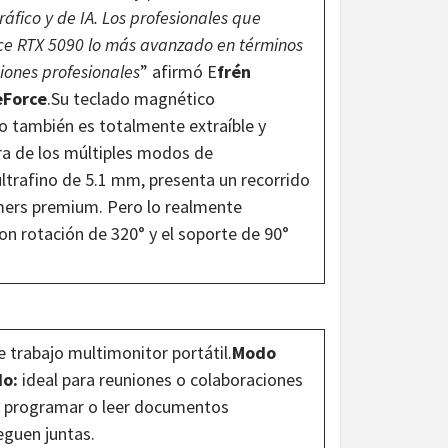
áfico y de IA. Los profesionales que
ce RTX 5090 lo más avanzado en términos
ciones profesionales
” afirmó E
frén
eForce
.Su teclado magnético
 también es totalmente extraíble y
era de los múltiples modos de
ultrafino de 5.1 mm, presenta un recorrido
amers premium. Pero lo realmente
n rotación de 320° y el soporte de 90°
 trabajo multimonitor portátil.
Modo
o:
ideal para reuniones o colaboraciones
ra programar o leer documentos
eguen juntas.