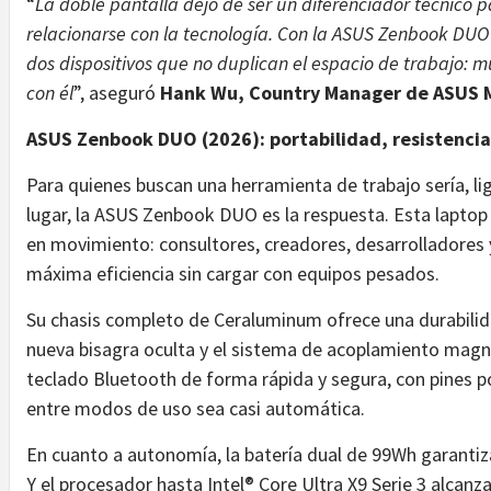
“
La doble pantalla dejó de ser un diferenciador técnico 
relacionarse con la tecnología. Con la ASUS Zenbook DU
dos dispositivos que no duplican el espacio de trabajo: m
con él
”, aseguró
Hank Wu, Country Manager de ASUS 
ASUS Zenbook DUO (2026): portabilidad, resistencia 
Para quienes buscan una herramienta de trabajo sería, lig
lugar, la ASUS Zenbook DUO es la respuesta. Esta laptop
en movimiento: consultores, creadores, desarrolladores
máxima eficiencia sin cargar con equipos pesados.
Su chasis completo de Ceraluminum ofrece una durabilid
nueva bisagra oculta y el sistema de acoplamiento magné
teclado Bluetooth de forma rápida y segura, con pines po
entre modos de uso sea casi automática.
En cuanto a autonomía, la batería dual de 99Wh garantiz
Y el procesador hasta Intel®︎ Core Ultra X9 Serie 3 alcan