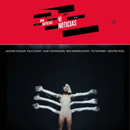
MENÚ
Y
MNI NOTICIAS
WIDGETS