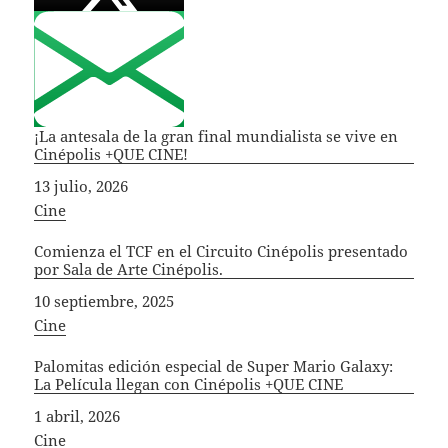
¡La antesala de la gran final mundialista se vive en
Cinépolis +QUE CINE!
Fecha
13 julio, 2026
In relation to
Cine
Comienza el TCF en el Circuito Cinépolis presentado
por Sala de Arte Cinépolis.
Fecha
10 septiembre, 2025
In relation to
Cine
Palomitas edición especial de Super Mario Galaxy:
La Película llegan con Cinépolis +QUE CINE
Fecha
1 abril, 2026
In relation to
Cine