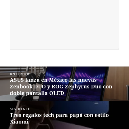
Navegación
ANTERIOR
de
ASUS lanza en México las nuevas
Entrada
entradas
Zenbook DUO y ROG Zephyrus Duo con
anterior:
doble pantalla OLED
SIGUIENTE
Tres regalos tech para papá con estilo
Siguiente
Xiaomi
entrada: