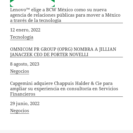
Lenovo™ elige a BCW México como su nueva
agencia de relaciones públicas para mover a México
a través de la tecnología
Fecha
12 enero, 2022
In relation to
Tecnología
OMNICOM PR GROUP (OPRG) NOMBRA A JILLIAN
JANACZEK CEO DE PORTER NOVELLI
Fecha
8 agosto, 2023
In relation to
Negocios
Capgemini adquiere Chappuis Halder & Cie para
ampliar su experiencia en consultoría en Servicios
Financieros
Fecha
29 junio, 2022
In relation to
Negocios