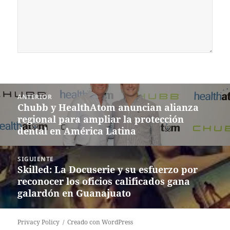
Navegación
ANTERIOR
de
Chubb y HealthAtom anuncian alianza
Entrada
entradas
regional para ampliar la protección
anterior:
dental en América Latina
SIGUIENTE
Skilled: La Docuserie y su esfuerzo por
Siguiente
reconocer los oficios calificados gana
entrada:
galardón en Guanajuato
Privacy Policy
Creado con WordPress