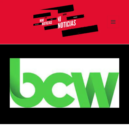
MENÚ
Y
MNI NOTICIAS
WIDGETS