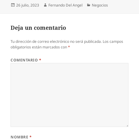
Publicado
Autor
Categorías
26 julio, 2023
Fernando Del Angel
Negocios
el
Deja un comentario
Tu dirección de correo electrónico no será publicada.
Los campos
obligatorios están marcados con
*
COMENTARIO
*
NOMBRE
*