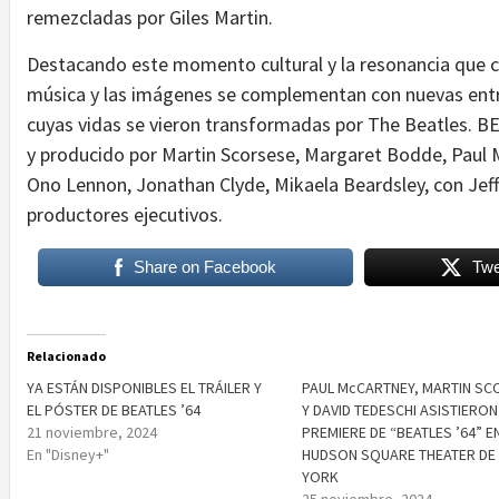
remezcladas por Giles Martin.
Destacando este momento cultural y la resonancia que co
música y las imágenes se complementan con nuevas entre
cuyas vidas se vieron transformadas por The Beatles. BE
y producido por Martin Scorsese, Margaret Bodde, Paul Mc
Ono Lennon, Jonathan Clyde, Mikaela Beardsley, con Je
productores ejecutivos.
Share on Facebook
Twe
Relacionado
YA ESTÁN DISPONIBLES EL TRÁILER Y
PAUL McCARTNEY, MARTIN SC
EL PÓSTER DE BEATLES ’64
Y DAVID TEDESCHI ASISTIERON
21 noviembre, 2024
PREMIERE DE “BEATLES ’64” E
En "Disney+"
HUDSON SQUARE THEATER DE
YORK
25 noviembre, 2024