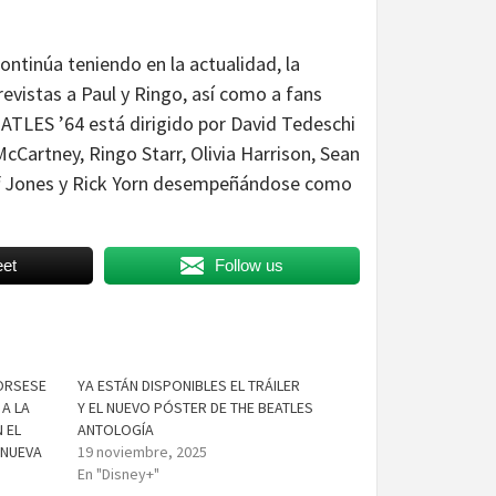
ntinúa teniendo en la actualidad, la
vistas a Paul y Ringo, así como a fans
ATLES ’64 está dirigido por David Tedeschi
Cartney, Ringo Starr, Olivia Harrison, Sean
ff Jones y Rick Yorn desempeñándose como
et
Follow us
ORSESE
YA ESTÁN DISPONIBLES EL TRÁILER
 A LA
Y EL NUEVO PÓSTER DE THE BEATLES
N EL
ANTOLOGÍA
 NUEVA
19 noviembre, 2025
En "Disney+"