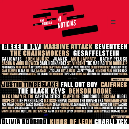
MENÚ
Y
MNI NOTICIAS
WIDGETS