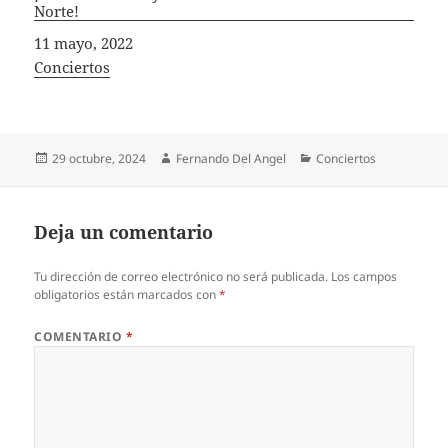
Norte!
Fecha
11 mayo, 2022
In relation to
Conciertos
Publicado
Autor
Categorías
29 octubre, 2024
Fernando Del Angel
Conciertos
el
Deja un comentario
Tu dirección de correo electrónico no será publicada.
Los campos
obligatorios están marcados con
*
COMENTARIO
*