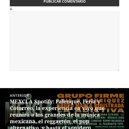
Δ
Navegación
ANTERIOR
de
MEXCLA Spotify: Palenque, Feria y
Entrada
entradas
Cotorreo, la experiencia en vivo que
anterior:
reunirá a los grandes de la música
mexicana, el reggaetón, el pop
alternativo, y hasta el sonidero