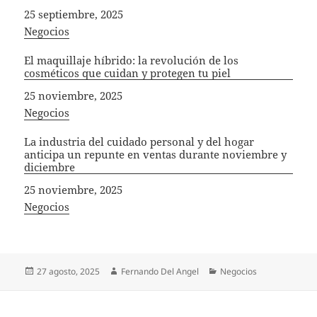
Fecha
25 septiembre, 2025
In relation to
Negocios
El maquillaje híbrido: la revolución de los
cosméticos que cuidan y protegen tu piel
Fecha
25 noviembre, 2025
In relation to
Negocios
La industria del cuidado personal y del hogar
anticipa un repunte en ventas durante noviembre y
diciembre
Fecha
25 noviembre, 2025
In relation to
Negocios
Publicado
Autor
Categorías
27 agosto, 2025
Fernando Del Angel
Negocios
el