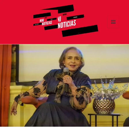
MENÚ
Y
MNI NOTICIAS
WIDGETS