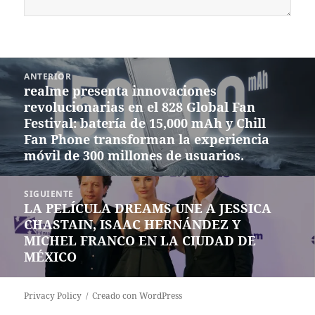
Navegación
ANTERIOR
de
realme presenta innovaciones
Entrada
entradas
revolucionarias en el 828 Global Fan
anterior:
Festival: batería de 15,000 mAh y Chill
Fan Phone transforman la experiencia
móvil de 300 millones de usuarios.
SIGUIENTE
LA PELÍCULA DREAMS UNE A JESSICA
Siguiente
CHASTAIN, ISAAC HERNÁNDEZ Y
entrada:
MICHEL FRANCO EN LA CIUDAD DE
MÉXICO
Privacy Policy
Creado con WordPress