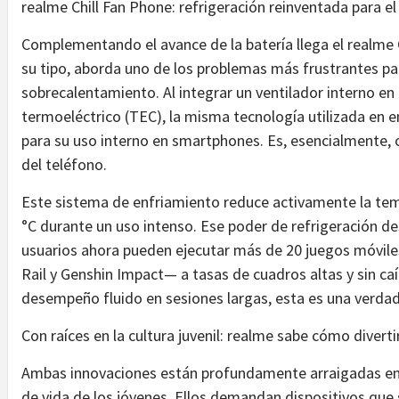
realme Chill Fan Phone: refrigeración reinventada para el
Complementando el avance de la batería llega el realme C
su tipo, aborda uno de los problemas más frustrantes pa
sobrecalentamiento. Al integrar un ventilador interno en
termoeléctrico (TEC), la misma tecnología utilizada en e
para su uso interno en smartphones. Es, esencialmente,
del teléfono.
Este sistema de enfriamiento reduce activamente la temp
°C durante un uso intenso. Ese poder de refrigeración d
usuarios ahora pueden ejecutar más de 20 juegos móvile
Rail y Genshin Impact— a tasas de cuadros altas y sin ca
desempeño fluido en sesiones largas, esta es una verdader
Con raíces en la cultura juvenil: realme sabe cómo diverti
Ambas innovaciones están profundamente arraigadas en 
de vida de los jóvenes. Ellos demandan dispositivos que