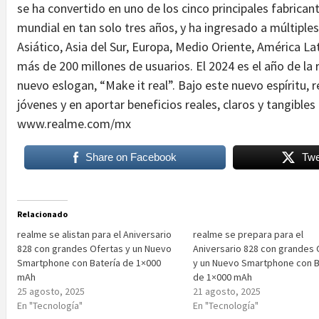
se ha convertido en uno de los cinco principales fabrica
mundial en tan solo tres años, y ha ingresado a múltiples
Asiático, Asia del Sur, Europa, Medio Oriente, América La
más de 200 millones de usuarios. El 2024 es el año de l
nuevo eslogan, “Make it real”. Bajo este nuevo espíritu,
jóvenes y en aportar beneficios reales, claros y tangibles
www.realme.com/mx
Share on Facebook
Twe
Relacionado
realme se alistan para el Aniversario
realme se prepara para el
828 con grandes Ofertas y un Nuevo
Aniversario 828 con grandes 
Smartphone con Batería de 1×000
y un Nuevo Smartphone con B
mAh
de 1×000 mAh
25 agosto, 2025
21 agosto, 2025
En "Tecnología"
En "Tecnología"