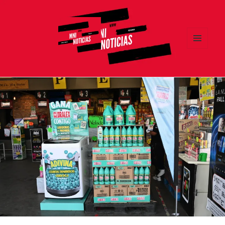
MENÚ
Y
MNI NOTICIAS
WIDGETS