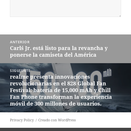
Navegación
ANTERIOR
de
Carl´s Jr. está listo para la revancha y
Entrada
entradas
ponerse la camiseta del América
anterior:
SIGUIENTE
realme presenta innovaciones
Siguiente
revolucionarias en el 828 Global Fan
entrada:
Festival: batería de 15,000 mAh y Chill
Fan Phone transforman la experiencia
móvil de 300 millones de usuarios.
Privacy Policy
Creado con WordPress