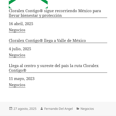
Cloralex Contigo® sigue recorriendo México para
llevar bienestar y protección
Fecha
16 abril, 2025
In relation to
Negocios
Cloralex Contigo® llega a Valle de México
Fecha
4 julio, 2025
In relation to
Negocios
Llega al centro y sureste del país la ruta Cloralex
Contigo®
Fecha
11 mayo, 2023
In relation to
Negocios
Publicado
Autor
Categorías
27 agosto, 2025
Fernando Del Angel
Negocios
el