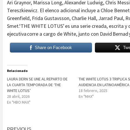
Ari Graynor, Marissa Long, Alexander Ludwig, Chris Messi
Tereszkiewicz. El elenco adicional incluye a Chloe Benn
Greenfield, Frida Gustavsson, Charlie Hall, Jarrad Paul, 
Smet.‘THE WHITE LOTUS’ es una serie creada, escrita y d
ejecutiva corre a cargo de White, junto con David Bernad
Share on Facebook
Twe
Relacionado
LAURA DERN SE UNE AL REPARTO DE
THE WHITE LOTUS 3 TRIPLICA 
LA CUARTA TEMPORADA DE ‘THE
AUDIENCIA EN LATINOAMÉRICA
WHITE LOTUS’
18 febrero, 2025
28 abril, 2026
En "MAX"
En "HBO MAX"
PREVIOUS