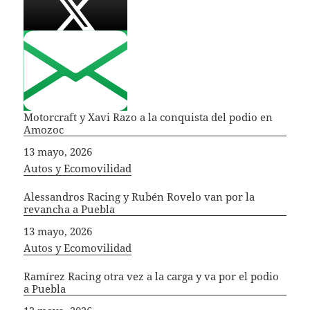
Motorcraft y Xavi Razo a la conquista del podio en
Amozoc
Fecha
13 mayo, 2026
In relation to
Autos y Ecomovilidad
Alessandros Racing y Rubén Rovelo van por la
revancha a Puebla
Fecha
13 mayo, 2026
In relation to
Autos y Ecomovilidad
Ramírez Racing otra vez a la carga y va por el podio
a Puebla