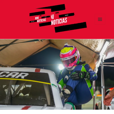
MENÚ
Y
MNI NOTICIAS
WIDGETS