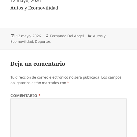
Fecha
12 mayo, 2026
In relation to
Autos y Ecomovilidad
Publicado
Autor
Categorías
12 mayo, 2026
Fernando Del Angel
Autos y
el
Ecomovilidad
,
Deportes
Deja un comentario
Tu dirección de correo electrónico no será publicada.
Los campos
obligatorios están marcados con
*
COMENTARIO
*