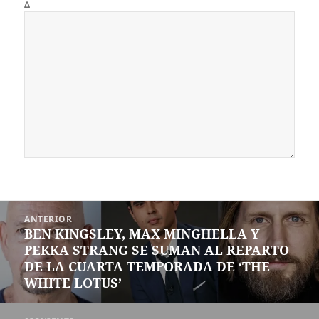
Δ
Navegación
ANTERIOR
de
BEN KINGSLEY, MAX MINGHELLA Y
Entrada
entradas
PEKKA STRANG SE SUMAN AL REPARTO
anterior:
DE LA CUARTA TEMPORADA DE ‘THE
WHITE LOTUS’