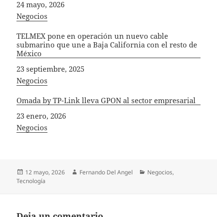
Fecha
24 mayo, 2026
In relation to
Negocios
TELMEX pone en operación un nuevo cable
submarino que une a Baja California con el resto de
México
Fecha
23 septiembre, 2025
In relation to
Negocios
Omada by TP-Link lleva GPON al sector empresarial
Fecha
23 enero, 2026
In relation to
Negocios
Publicado
Autor
Categorías
12 mayo, 2026
Fernando Del Angel
Negocios
,
el
Tecnología
Deja un comentario