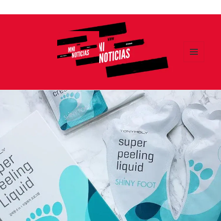
Ir
al
contenido
MENÚ
Y
MNI NOTICIAS
WIDGETS