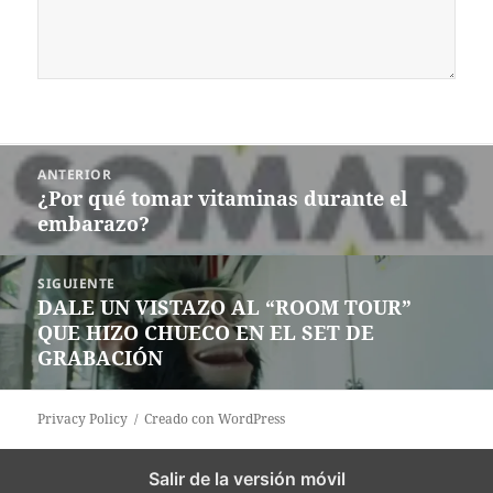
Navegación
ANTERIOR
de
¿Por qué tomar vitaminas durante el
Entrada
entradas
embarazo?
anterior:
SIGUIENTE
DALE UN VISTAZO AL “ROOM TOUR”
Siguiente
QUE HIZO CHUECO EN EL SET DE
entrada:
GRABACIÓN
Privacy Policy
Creado con WordPress
Salir de la versión móvil