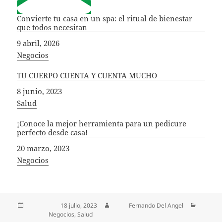
Convierte tu casa en un spa: el ritual de bienestar
que todos necesitan
Fecha
9 abril, 2026
In relation to
Negocios
TU CUERPO CUENTA Y CUENTA MUCHO
Fecha
8 junio, 2023
In relation to
Salud
¡Conoce la mejor herramienta para un pedicure
perfecto desde casa!
Fecha
20 marzo, 2023
In relation to
Negocios
Publicado el
18 julio, 2023
Autor
Fernando Del Angel
Categorías
Negocios
,
Salud