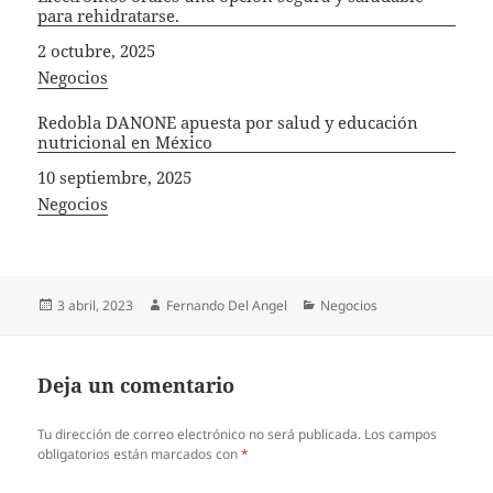
para rehidratarse.
Fecha
2 octubre, 2025
In relation to
Negocios
Redobla DANONE apuesta por salud y educación
nutricional en México
Fecha
10 septiembre, 2025
In relation to
Negocios
Publicado
Autor
Categorías
3 abril, 2023
Fernando Del Angel
Negocios
el
Deja un comentario
Tu dirección de correo electrónico no será publicada.
Los campos
obligatorios están marcados con
*