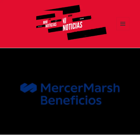
MENÚ
Y
MNI NOTICIAS
WIDGETS