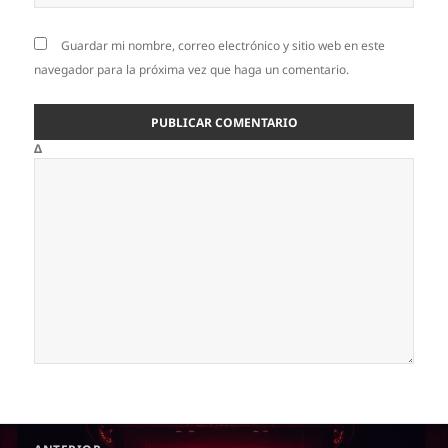
Guardar mi nombre, correo electrónico y sitio web en este
navegador para la próxima vez que haga un comentario.
Δ
Navegación