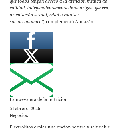
que todos tengan acceso a la atención médica de
calidad, independientemente de su origen, género,
orientación sexual, edad o estatus
socioeconómico”,
complementó Almazán.
La nueva era de la nutrición
Fecha
5 febrero, 2026
In relation to
Negocios
Electrolitos orales una opción segura y saludable