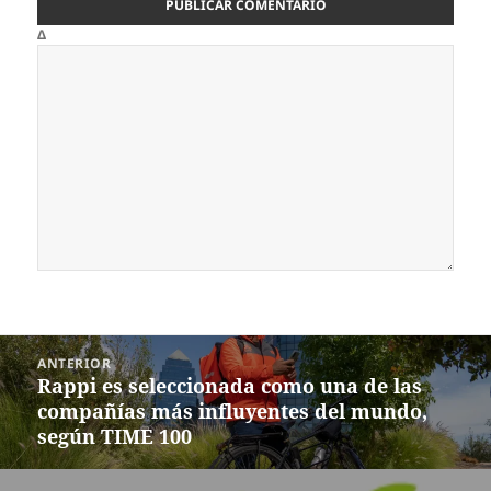
Δ
Navegación
ANTERIOR
de
Rappi es seleccionada como una de las
Entrada
entradas
compañías más influyentes del mundo,
anterior:
según TIME 100