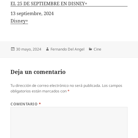
EL 25 DE SEPTIEMBRE EN DISNEY+
Fecha
13 septiembre, 2024
In relation to
Disney+
Publicado
Autor
Categorías
30 mayo, 2024
Fernando Del Angel
Cine
el
Deja un comentario
Tu dirección de correo electrónico no será publicada.
Los campos
obligatorios están marcados con
*
COMENTARIO
*