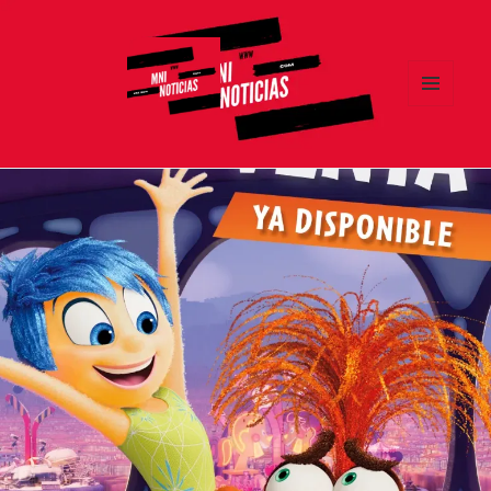
MENÚ
Y
MNI NOTICIAS
WIDGETS