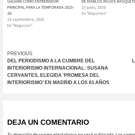
GALVANI COMO ENTRENADOR
DE DIABLOS ROJOS BASQUET
PRINCIPAL PARA LA TEMPORADA 2025-
15 junio, 2026
26
En "Deportes"
18 septiembre, 2025
En "Negocios"
Post
PREVIOUS
DEL PERIODISMO A LA CUMBRE DEL
L
navigation
INTERIORISMO INTERNACIONAL: SUSANA
CERVANTES, ELEGIDA ‘PROMESA DEL
INTERIORISMO’ EN MADRID A LOS 61 AÑOS
DEJA UN COMENTARIO
Tu dirección de correo electrónico no será publicada.
Los camp