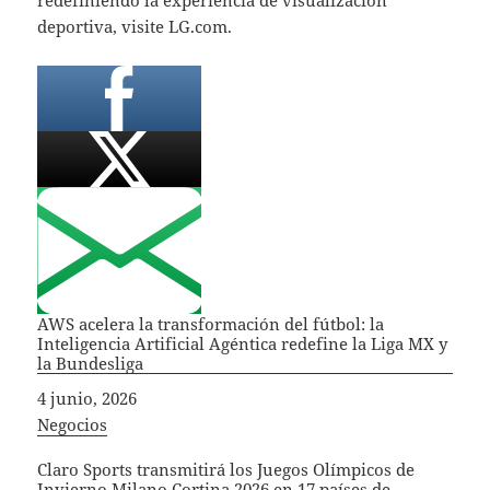
deportiva, visite LG.com.
AWS acelera la transformación del fútbol: la
Inteligencia Artificial Agéntica redefine la Liga MX y
la Bundesliga
Fecha
4 junio, 2026
In relation to
Negocios
Claro Sports transmitirá los Juegos Olímpicos de
Invierno Milano Cortina 2026 en 17 países de