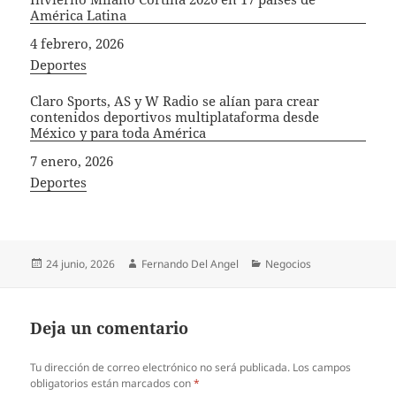
América Latina
Fecha
4 febrero, 2026
In relation to
Deportes
Claro Sports, AS y W Radio se alían para crear
contenidos deportivos multiplataforma desde
México y para toda América
Fecha
7 enero, 2026
In relation to
Deportes
Publicado
Autor
Categorías
24 junio, 2026
Fernando Del Angel
Negocios
el
Deja un comentario
Tu dirección de correo electrónico no será publicada.
Los campos
obligatorios están marcados con
*