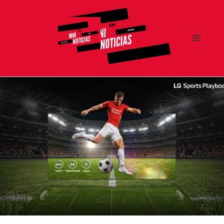
MENÚ
Y
MNI NOTICIAS
WIDGETS