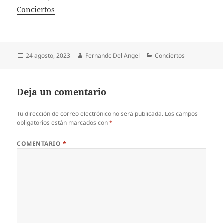
In relation to
Conciertos
Publicado
Autor
Categorías
24 agosto, 2023
Fernando Del Angel
Conciertos
el
Deja un comentario
Tu dirección de correo electrónico no será publicada.
Los campos
obligatorios están marcados con
*
COMENTARIO
*