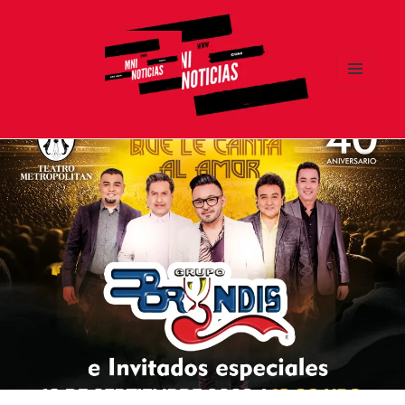
MENÚ
Y
MNI NOTICIAS
WIDGETS