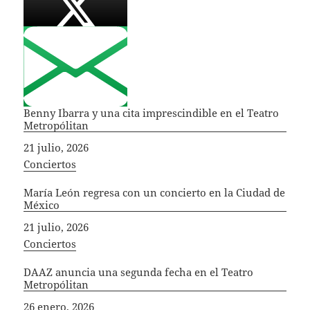
Benny Ibarra y una cita imprescindible en el Teatro
Metropólitan
Fecha
21 julio, 2026
In relation to
Conciertos
María León regresa con un concierto en la Ciudad de
México
Fecha
21 julio, 2026
In relation to
Conciertos
DAAZ anuncia una segunda fecha en el Teatro
Metropólitan
Fecha
26 enero, 2026