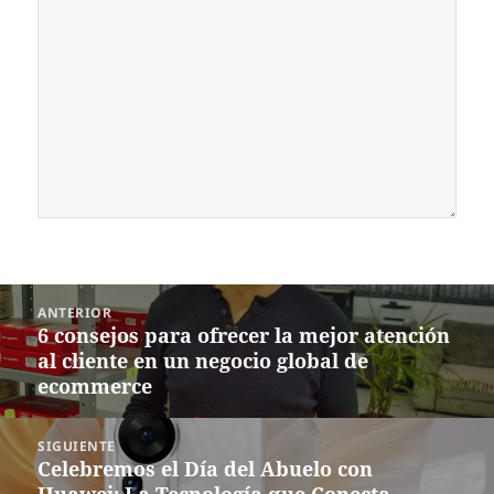
Navegación
ANTERIOR
de
6 consejos para ofrecer la mejor atención
Entrada
entradas
al cliente en un negocio global de
anterior:
ecommerce
SIGUIENTE
Celebremos el Día del Abuelo con
Siguiente