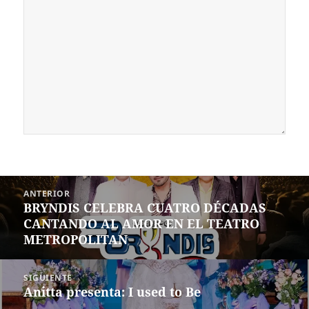
Navegación
ANTERIOR
de
BRYNDIS CELEBRA CUATRO DÉCADAS
Entrada
entradas
CANTANDO AL AMOR EN EL TEATRO
anterior:
METROPOLITAN
SIGUIENTE
Anitta presenta: I used to Be
Siguiente
entrada: