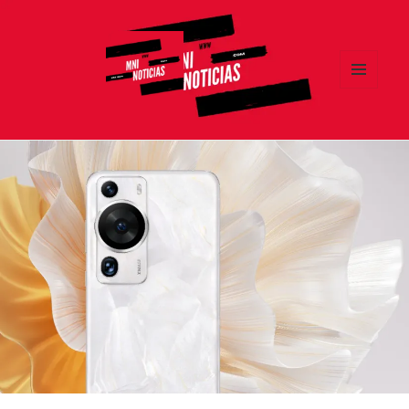
MENÚ
Y
MNI NOTICIAS
WIDGETS