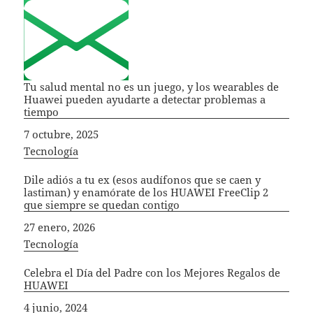
Tu salud mental no es un juego, y los wearables de
Huawei pueden ayudarte a detectar problemas a
tiempo
Fecha
7 octubre, 2025
In relation to
Tecnología
Dile adiós a tu ex (esos audífonos que se caen y
lastiman) y enamórate de los HUAWEI FreeClip 2
que siempre se quedan contigo
Fecha
27 enero, 2026
In relation to
Tecnología
Celebra el Día del Padre con los Mejores Regalos de
HUAWEI
Fecha
4 junio, 2024