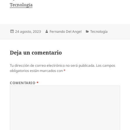
In relation to
Tecnología
Publicado
Autor
Categorías
24 agosto, 2023
Fernando Del Angel
Tecnología
el
Deja un comentario
Tu dirección de correo electrónico no será publicada.
Los campos
obligatorios están marcados con
*
COMENTARIO
*