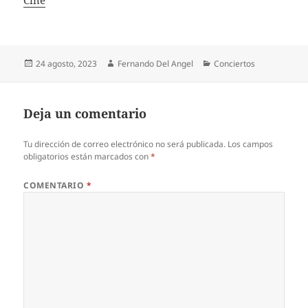
Publicado
Autor
Categorías
24 agosto, 2023
Fernando Del Angel
Conciertos
el
Deja un comentario
Tu dirección de correo electrónico no será publicada.
Los campos
obligatorios están marcados con
*
COMENTARIO
*