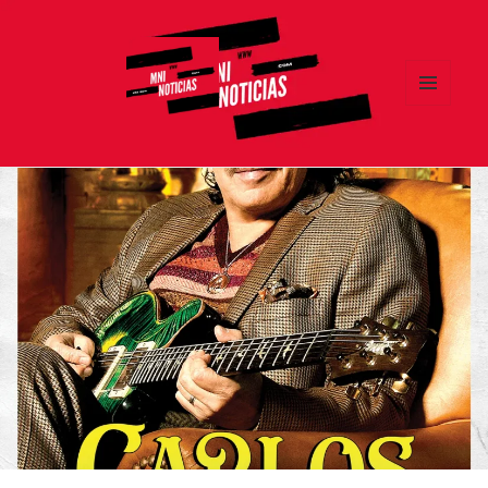
MENÚ
Y
MNI NOTICIAS
WIDGETS