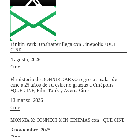
Linkin Park: Unshatter llega con Cinépolis +QUE
CINE
Fecha
4 agosto, 2026
In relation to
Cine
El misterio de DONNIE DARKO regresa a salas de
cine a 25 años de su estreno gracias a Cinépolis
+QUE CINE, Film Tank y Avena Cine
Fecha
13 marzo, 2026
In relation to
Cine
MONSTA X: CONNECT X IN CINEMAS con +QUE CINE
Fecha
3 noviembre, 2025
In relation to
Cine