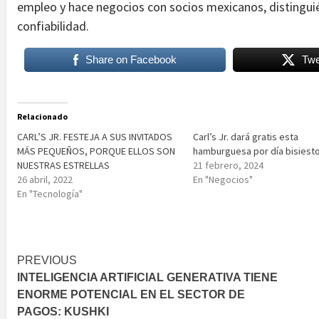
empleo y hace negocios con socios mexicanos, distinguié
confiabilidad.
Share on Facebook
Twe
Relacionado
CARL’S JR. FESTEJA A SUS INVITADOS
Carl’s Jr. dará gratis esta
MÁS PEQUEÑOS, PORQUE ELLOS SON
hamburguesa por día bisiest
NUESTRAS ESTRELLAS
21 febrero, 2024
26 abril, 2022
En "Negocios"
En "Tecnología"
Post
PREVIOUS
INTELIGENCIA ARTIFICIAL GENERATIVA TIENE
navigation
ENORME POTENCIAL EN EL SECTOR DE
PAGOS: KUSHKI