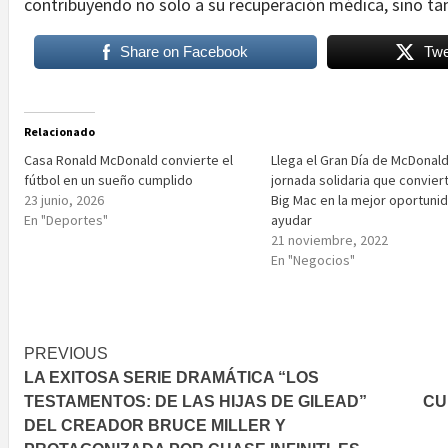
contribuyendo no solo a su recuperación médica, sino ta
Share on Facebook
Twe
Relacionado
Casa Ronald McDonald convierte el
Llega el Gran Día de McDonald’
fútbol en un sueño cumplido
jornada solidaria que conviert
23 junio, 2026
Big Mac en la mejor oportuni
En "Deportes"
ayudar
21 noviembre, 2022
En "Negocios"
Post
PREVIOUS
LA EXITOSA SERIE DRAMÁTICA “LOS
navigation
TESTAMENTOS: DE LAS HIJAS DE GILEAD”
CU
DEL CREADOR BRUCE MILLER Y