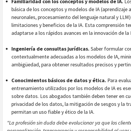
Familiaridad con los conceptos y modelos de IA.
Los
básica de los conceptos y modelos de IA (aprendizaje 
neuronales, procesamiento del lenguaje natural y LLM) 
limitaciones y beneficios de la IA. Esta comprensión 
adaptarse a los rápidos avances en la innovación de la 
Ingeniería de consultas jurídicas.
Saber formular con
contextualmente adecuadas a los modelos de IA, minimi
ambigüedad, para obtener resultados precisos y pertin
Conocimientos básicos de datos y ética.
Para evalua
entrenamiento utilizados por los modelos de IA es ese
sobre datos. Los abogados también deben tener en cu
privacidad de los datos, la mitigación de sesgos y la 
permitan un uso fiable y ético de la IA.
“La profesión sin duda debe evolucionar ya que los client
personalización, transparencia y responsabilidad al usar int