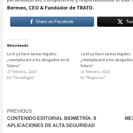
Bermeo, CEO & Fundador de TRATO.
Share on Facebook
Twe
Relacionado
La IA ya hace tareas legales:
La IA ya hace tareas legales:
¿reemplazará a los abogados en el
¿reemplazará a los abogados
futuro?
futuro?
27 febrero, 2023
21 febrero, 2023
En "Tecnología"
En "Negocios"
Post
PREVIOUS
CONTENIDO EDITORIAL BIOMETRÍA: 8
ME
navigation
APLICACIONES DE ALTA SEGURIDAD