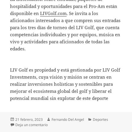
hospitalidad y oportunidades para el Pro-Am están
disponible en
LIVGolf.com
. Se invita a los
aficionados interesados a que compren sus entradas
para los tres días de torneo del LIV Golf, que cuenta
competencias individuales y por equipos, música en
vivo y actividades para aficionados de todas las
edades.
LIV Golf es propiedad y está gestionada por LIV Golf
Investments, cuya visión y misión se centran en
realizar inversiones holísticas y sostenibles para
mejorar el ecosistema global del golf y liberar el
potencial mundial sin explotar de este deporte
Publicado
Autor
Categorías
21 febrero, 2023
Fernando Del Angel
Deportes
el
en LIV GOLF DA A CONOCER LAS LISTAS DE SUS 
Deja un comentario