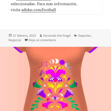
seleccionadas. Para más información,
visita
adidas.com/football
Publicado
Autor
Categorías
21 febrero, 2023
Fernando Del Angel
Deportes
,
el
en En homenaje a 35 años de grandeza,
Negocios
Deja un comentario