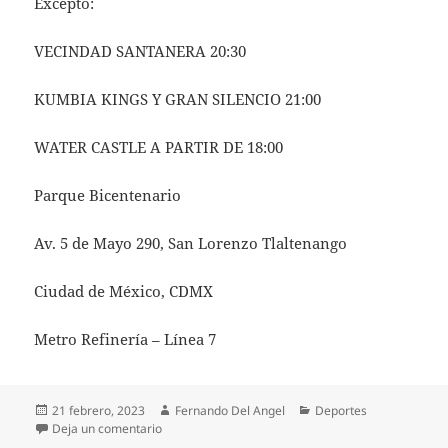
Excepto:
VECINDAD SANTANERA 20:30
KUMBIA KINGS Y GRAN SILENCIO 21:00
WATER CASTLE A PARTIR DE 18:00
Parque Bicentenario
Av. 5 de Mayo 290, San Lorenzo Tlaltenango
Ciudad de México, CDMX
Metro Refinería – Línea 7
Publicado
Autor
Categorías
21 febrero, 2023
Fernando Del Angel
Deportes
el
en Rudos VS Técnicos en La Gran Feria de México, s
Deja un comentario