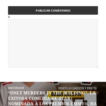
Δ
Navegación
ANTERIOR
de
“ONLY MURDERS IN THE BUILDING”, LA
Entrada
entradas
EXITOSA COMEDIA DE STAR+
anterior:
NOMINADA A LOS PREMIOS EMMY®, HA