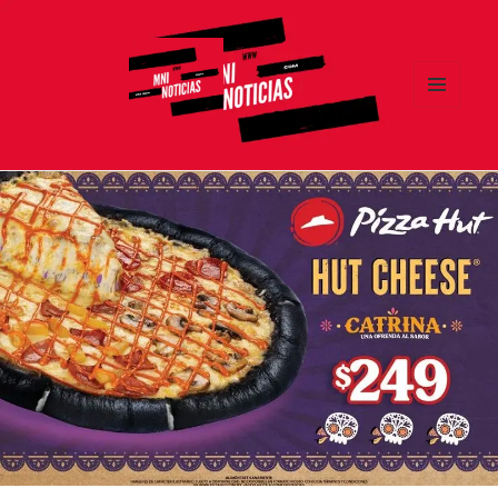
MENÚ
Y
MNI NOTICIAS
WIDGETS