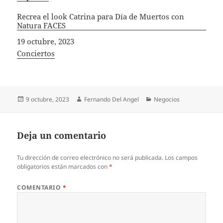
Recrea el look Catrina para Día de Muertos con
Natura FACES
Fecha
19 octubre, 2023
In relation to
Conciertos
Publicado
Autor
Categorías
9 octubre, 2023
Fernando Del Angel
Negocios
el
Deja un comentario
Tu dirección de correo electrónico no será publicada.
Los campos
obligatorios están marcados con
*
COMENTARIO
*