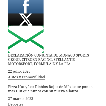
DECLARACIÓN CONJUNTA DE MONACO SPORTS
GROUP, CITROËN RACING, STELLANTIS
MOTORSPORT, FORMULA E Y LA FIA
Fecha
22 julio, 2026
In relation to
Autos y Ecomovilidad
Pizza Hut y Los Diablos Rojos de México se ponen
más Hut que nunca con su nueva alianza
Fecha
27 marzo, 2023
In relation to
Deportes