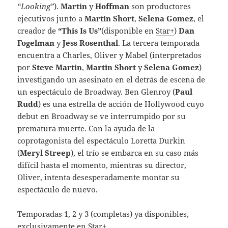
“Looking”
).
Martin
y
Hoffman
son productores
ejecutivos junto a
Martin Short
,
Selena Gomez
, el
creador de
“This Is Us”
(disponible en
Star+
)
Dan
Fogelman
y
Jess Rosenthal
. La tercera temporada
encuentra a Charles, Oliver y Mabel (interpretados
por
Steve Martin
,
Martin Short
y
Selena Gomez
)
investigando un asesinato en el detrás de escena de
un espectáculo de Broadway. Ben Glenroy (
Paul
Rudd
) es una estrella de acción de Hollywood cuyo
debut en Broadway se ve interrumpido por su
prematura muerte. Con la ayuda de la
coprotagonista del espectáculo Loretta Durkin
(
Meryl Streep
), el trío se embarca en su caso más
difícil hasta el momento, mientras su director,
Oliver, intenta desesperadamente montar su
espectáculo de nuevo.
Temporadas 1, 2 y 3 (completas) ya disponibles,
exclusivamente en
Star+
.