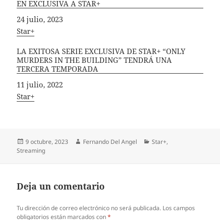
EN EXCLUSIVA A STAR+
Fecha
24 julio, 2023
In relation to
Star+
LA EXITOSA SERIE EXCLUSIVA DE STAR+ “ONLY
MURDERS IN THE BUILDING” TENDRÁ UNA
TERCERA TEMPORADA
Fecha
11 julio, 2022
In relation to
Star+
Publicado
Autor
Categorías
9 octubre, 2023
Fernando Del Angel
Star+
,
el
Streaming
Deja un comentario
Tu dirección de correo electrónico no será publicada.
Los campos
obligatorios están marcados con
*