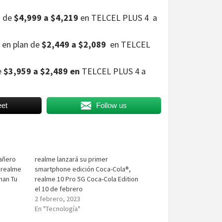
n de
$4,999 a $4,219
en TELCEL PLUS 4 a
 en plan de
$2,449 a $2,089
en TELCEL
e
$3,959 a $2,489 en
TELCEL PLUS 4 a
et
Follow us
añero
realme lanzará su primer
 realme
smartphone edición Coca-Cola®,
nan Tu
realme 10 Pro 5G Coca-Cola Edition
el 10 de febrero
2 febrero, 2023
En "Tecnología"