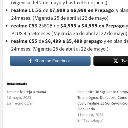
(Vigencia del 2 de mayo y hasta el 5 de junio,)
realme 11 5G
de
$7,999 a $6,999 en Prepago
y pla
24meses. ( Vigencia 25 de abril al 22 de mayo)
realme C53
256GB de
$4,999 a $4,599 en Prepago
y
PLUS 4 a 24meses ( Vigencia 25 de abril al 22 de mayo)
realme C55
de
$6,499 a $5,499 prepago
y en plan d
24meses. (Vigencia 25 de abril al 22 de mayo.)
Share on Facebook
Twe
Relacionado
realme festeja a mamá
Encuentra Tu Siguiente Comp
10 mayo, 2023
Tecnológico: Descubre Cómo
En "Tecnología"
C53 y realme 11 5G Revolucio
Vida Diaria
11 marzo, 2024
En "Tecnología"