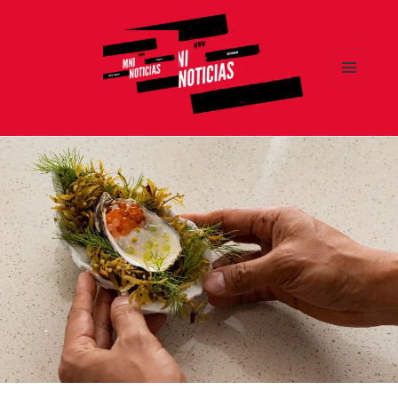
MENÚ
Y
MNI NOTICIAS
WIDGETS