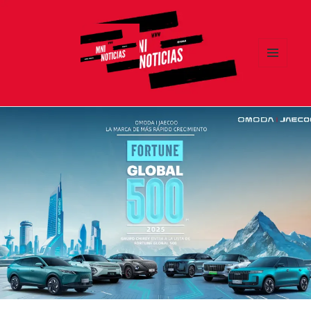
MENÚ
Y
MNI NOTICIAS
WIDGETS