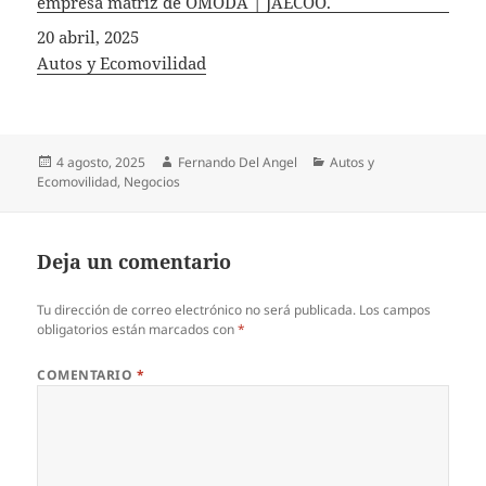
empresa matriz de OMODA | JAECOO.
Fecha
20 abril, 2025
In relation to
Autos y Ecomovilidad
Publicado
Autor
Categorías
4 agosto, 2025
Fernando Del Angel
Autos y
el
Ecomovilidad
,
Negocios
Deja un comentario
Tu dirección de correo electrónico no será publicada.
Los campos
obligatorios están marcados con
*
COMENTARIO
*