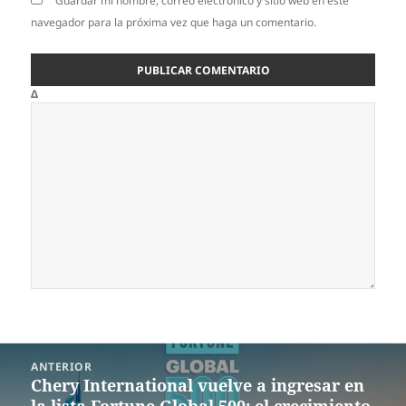
Guardar mi nombre, correo electrónico y sitio web en este
navegador para la próxima vez que haga un comentario.
Δ
Navegación
ANTERIOR
de
Chery International vuelve a ingresar en
Entrada
entradas
la lista Fortune Global 500; el crecimiento