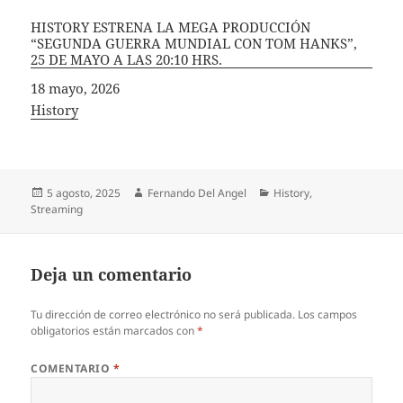
HISTORY ESTRENA LA MEGA PRODUCCIÓN
“SEGUNDA GUERRA MUNDIAL CON TOM HANKS”,
25 DE MAYO A LAS 20:10 HRS.
Fecha
18 mayo, 2026
In relation to
History
Publicado
Autor
Categorías
5 agosto, 2025
Fernando Del Angel
History
,
el
Streaming
Deja un comentario
Tu dirección de correo electrónico no será publicada.
Los campos
obligatorios están marcados con
*
COMENTARIO
*