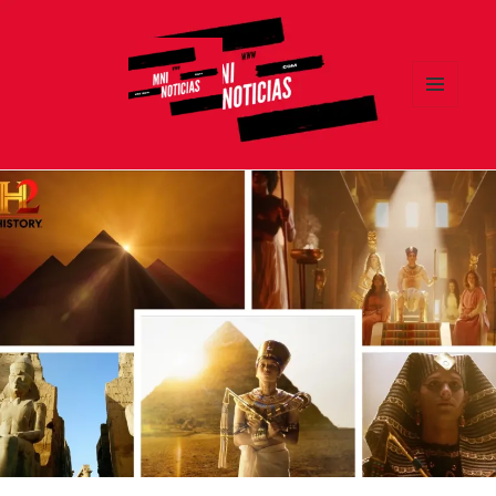
MENÚ
Y
MNI NOTICIAS
WIDGETS