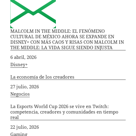
MALCOLM IN THE MIDDLE: EL FENÓMENO
CULTURAL DE MÉXICO AHORA SE EXPANDE EN
DISNEY+ CON MÁS CAOS Y RISAS CON MALCOLM IN
THE MIDDLE: LA VIDA SIGUE SIENDO INJUSTA
Fecha
6 abril, 2026
In relation to
Disney+
La economía de los creadores
Fecha
27 julio, 2026
In relation to
Negocios
La Esports World Cup 2026 se vive en Twitch:
competencia, creadores y comunidades en tiempo
real
Fecha
22 julio, 2026
In relation to
Gaming