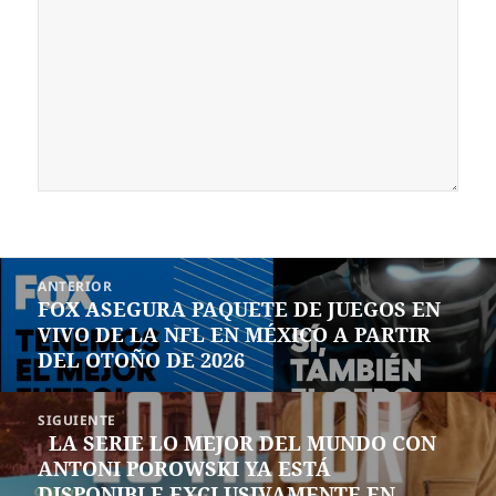
Navegación
ANTERIOR
de
FOX ASEGURA PAQUETE DE JUEGOS EN
Entrada
entradas
VIVO DE LA NFL EN MÉXICO A PARTIR
anterior:
DEL OTOÑO DE 2026
SIGUIENTE
LA SERIE LO MEJOR DEL MUNDO CON
Siguiente
ANTONI POROWSKI YA ESTÁ
entrada:
DISPONIBLE EXCLUSIVAMENTE EN