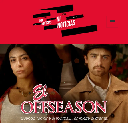
MENÚ
Y
MNI NOTICIAS
WIDGETS