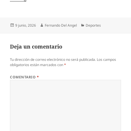
Publicado
Autor
Categorías
9 junio, 2026
Fernando Del Angel
Deportes
el
Deja un comentario
Tu dirección de correo electrónico no será publicada.
Los campos
obligatorios están marcados con
*
COMENTARIO
*