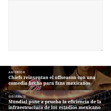
Navegación
ANTERIOR
de
Chiefs reinventan el offseason con una
Entrada
entradas
comedia hecha para fans mexicanos
anterior:
SIGUIENTE
Mundial pone a prueba la eficiencia de la
Siguiente
infraestructura de los estadios mexicano
entrada: