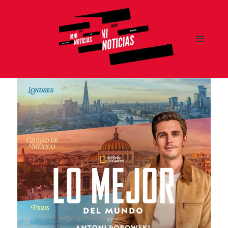
MENÚ
Y
MNI NOTICIAS
WIDGETS