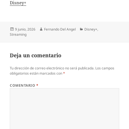
In relation to
Disney+
Publicado
Autor
Categorías
9 junio, 2026
Fernando Del Angel
Disney+
,
el
Streaming
Deja un comentario
Tu dirección de correo electrónico no será publicada.
Los campos
obligatorios están marcados con
*
COMENTARIO
*