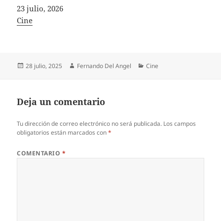
Fecha
23 julio, 2026
In relation to
Cine
Publicado
Autor
Categorías
28 julio, 2025
Fernando Del Angel
Cine
el
Deja un comentario
Tu dirección de correo electrónico no será publicada.
Los campos
obligatorios están marcados con
*
COMENTARIO
*