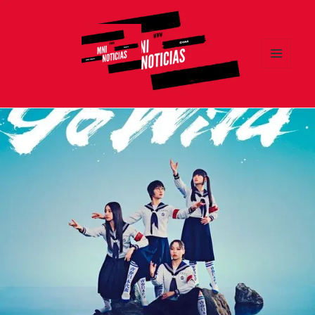
MENÚ
Y
MNI NOTICIAS
WIDGETS