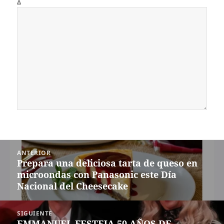
Δ
Navegación
ANTERIOR
de
Prepara una deliciosa tarta de queso en
Entrada
entradas
microondas con Panasonic este Día
anterior:
Nacional del Cheesecake
SIGUIENTE
EMMANUEL FESTEJA 50 AÑOS DE
Siguiente