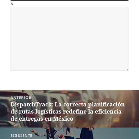
Δ
Navegación
ANTERIOR
de
DispatchTrack: La correcta planificación
Entrada
entradas
de rutas logísticas redefine la eficiencia
anterior:
de entregas en México
SIGUIENTE