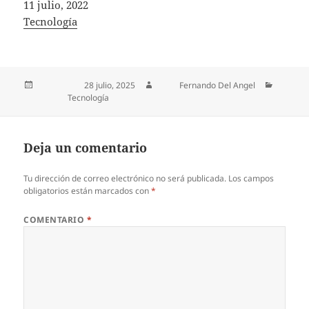
Fecha
11 julio, 2022
In relation to
Tecnología
Publicado el
28 julio, 2025
Autor
Fernando Del Angel
Categorías
Tecnología
Deja un comentario
Tu dirección de correo electrónico no será publicada.
Los campos
obligatorios están marcados con
*
COMENTARIO
*