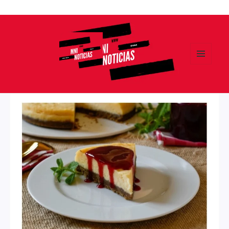
Ir
al
contenido
MENÚ
Y
MNI NOTICIAS
WIDGETS