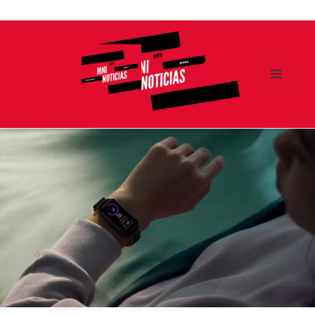
Ir
al
contenido
MENÚ
Y
MNI NOTICIAS
WIDGETS