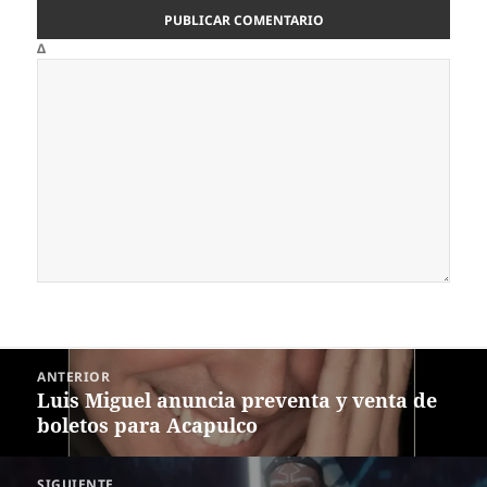
Δ
Navegación
ANTERIOR
de
Luis Miguel anuncia preventa y venta de
Entrada
entradas
boletos para Acapulco
anterior:
SIGUIENTE