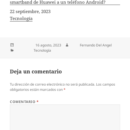
smartband de Huawei a un teléfono Android?
Fecha
22 septiembre, 2023
In relation to
Tecnología
Publicado el
16 agosto, 2023
Autor
Fernando Del Angel
Categorías
Tecnología
Deja un comentario
Tu dirección de correo electrónico no será publicada.
Los campos
obligatorios están marcados con
*
COMENTARIO
*