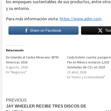
los empaques sustentables de sus productos, entre otro
y su entorno.
Para más información visita:
https://www.adm.com
Share on Facebook
Twe
Relacionado
De Islandia al Caribe Mexicano: IBTM
Cada boleto cuenta: pasajero
Americas 2026
Flix en México evitaron 2,502
6 agosto, 2026
toneladas de CO₂ en 2025
En "Negocios"
22 abril, 2026
En "Autos y Ecomovilidad"
Post
PREVIOUS
JAY WHEELER RECIBE TRES DISCOS DE
navigation