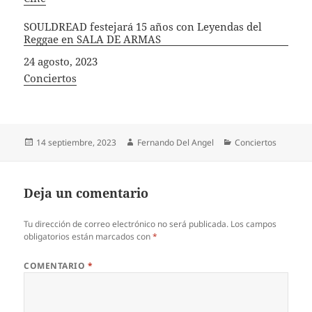
SOULDREAD festejará 15 años con Leyendas del
Reggae en SALA DE ARMAS
Fecha
24 agosto, 2023
In relation to
Conciertos
Publicado
Autor
Categorías
14 septiembre, 2023
Fernando Del Angel
Conciertos
el
Deja un comentario
Tu dirección de correo electrónico no será publicada.
Los campos
obligatorios están marcados con
*
COMENTARIO
*