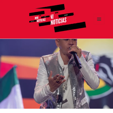
MENÚ
Y
MNI NOTICIAS
WIDGETS