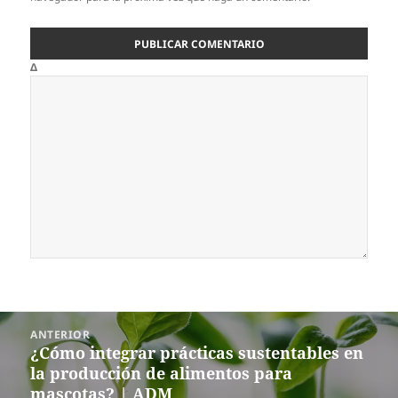
Δ
Navegación
ANTERIOR
de
¿Cómo integrar prácticas sustentables en
Entrada
entradas
la producción de alimentos para
anterior:
mascotas? | ADM