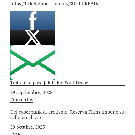
https://ticketplanet.com.mx/SOULDREAD/
Todo listo para Jah Fabio Soul Dread
Fecha
29 septiembre, 2023
In relation to
Conciertos
Del cyberpunk al erotismo: Reserva Films impone su
sello en el cine
Fecha
29 octubre, 2025
In relation to
Cine