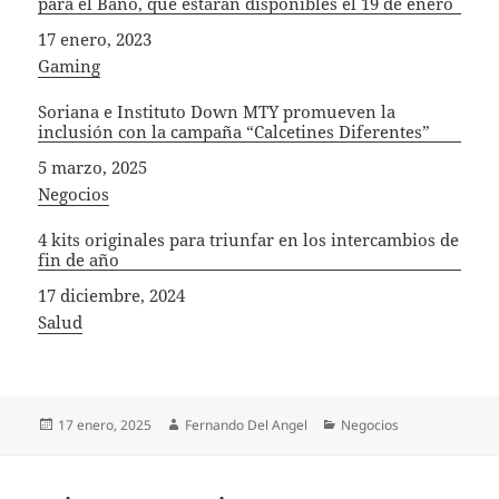
para el Baño, que estarán disponibles el 19 de enero
Fecha
17 enero, 2023
In relation to
Gaming
Soriana e Instituto Down MTY promueven la
inclusión con la campaña “Calcetines Diferentes”
Fecha
5 marzo, 2025
In relation to
Negocios
4 kits originales para triunfar en los intercambios de
fin de año
Fecha
17 diciembre, 2024
In relation to
Salud
Publicado
Autor
Categorías
17 enero, 2025
Fernando Del Angel
Negocios
el