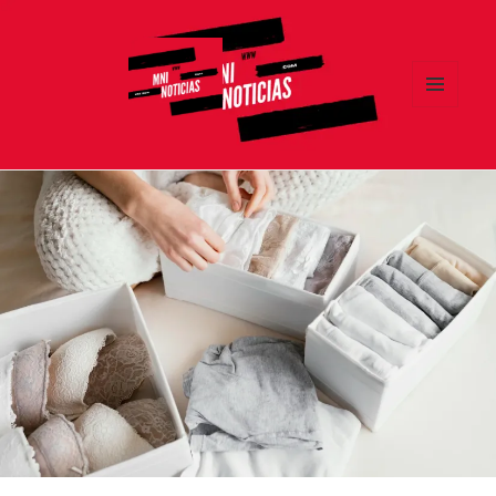
MENÚ
Y
MNI NOTICIAS
WIDGETS