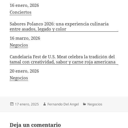
Fecha
16 enero, 2026
In relation to
Conciertos
Sabores Polanco 2026: una experiencia culinaria
entre asados, legado y color
Fecha
16 marzo, 2026
In relation to
Negocios
Candelaria Fest de U.S. Meat celebra la tradición del
tamal con creatividad, sabor y carne roja americana
Fecha
20 enero, 2026
In relation to
Negocios
Publicado
Autor
Categorías
17 enero, 2025
Fernando Del Angel
Negocios
el
Deja un comentario