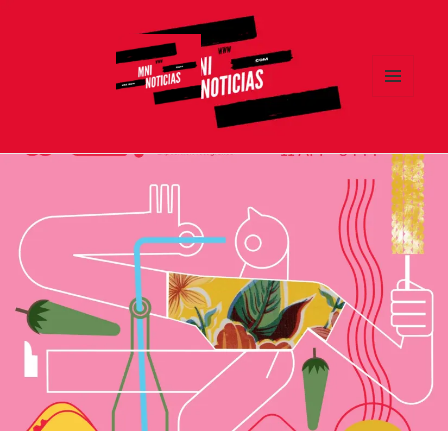
MENÚ
Y
MNI NOTICIAS
WIDGETS