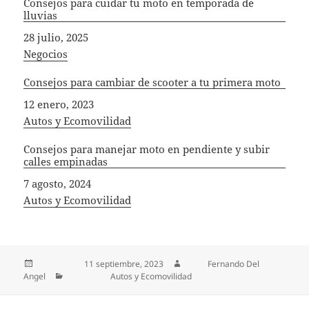
Consejos para cuidar tu moto en temporada de
lluvias
Fecha
28 julio, 2025
In relation to
Negocios
Consejos para cambiar de scooter a tu primera moto
Fecha
12 enero, 2023
In relation to
Autos y Ecomovilidad
Consejos para manejar moto en pendiente y subir
calles empinadas
Fecha
7 agosto, 2024
In relation to
Autos y Ecomovilidad
Publicado el
11 septiembre, 2023
Autor
Fernando Del
Angel
Categorías
Autos y Ecomovilidad