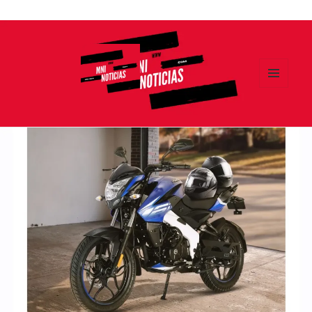
Ir
al
contenido
MENÚ
Y
MNI NOTICIAS
WIDGETS