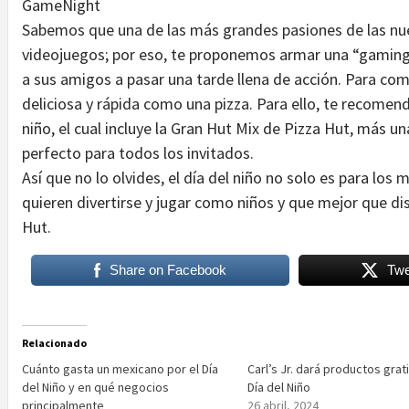
GameNight
Sabemos que una de las más grandes pasiones de las nue
videojuegos; por eso, te proponemos armar una “gaming n
a sus amigos a pasar una tarde llena de acción. Para co
deliciosa y rápida como una pizza. Para ello, te recomen
niño, el cual incluye la Gran Hut Mix de Pizza Hut, más u
perfecto para todos los invitados.
Así que no lo olvides, el día del niño no solo es para lo
quieren divertirse y jugar como niños y que mejor que di
Hut.
Share on Facebook
Twe
Relacionado
Cuánto gasta un mexicano por el Día
Carl’s Jr. dará productos grat
del Niño y en qué negocios
Día del Niño
principalmente
26 abril, 2024