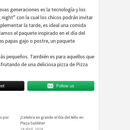
vas generaciones es la tecnología y los
ight” con la cual los chicos podrán invitar
mplementar la tarde, es ideal una comida
damos el paquete inspirado en el día del
nas papas gajo o postre, un paquete
s más pequeños. También es para aquellos que
sfrutando de una deliciosa pizza de Pizza
et
Follow us
is por
¡Celebra en grande el Día del Niño en
Plaza Satélite!
24 abril, 2024