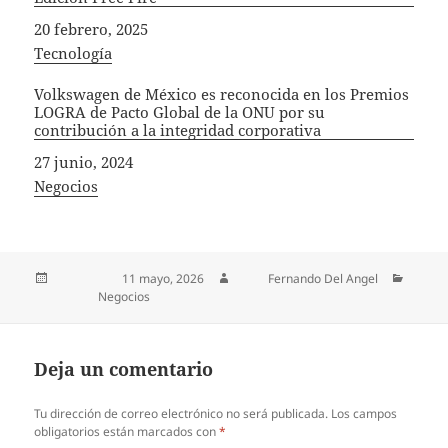
Fecha
20 febrero, 2025
In relation to
Tecnología
Volkswagen de México es reconocida en los Premios
LOGRA de Pacto Global de la ONU por su
contribución a la integridad corporativa
Fecha
27 junio, 2024
In relation to
Negocios
Publicado el
11 mayo, 2026
Autor
Fernando Del Angel
Categorías
Negocios
Deja un comentario
Tu dirección de correo electrónico no será publicada.
Los campos
obligatorios están marcados con
*