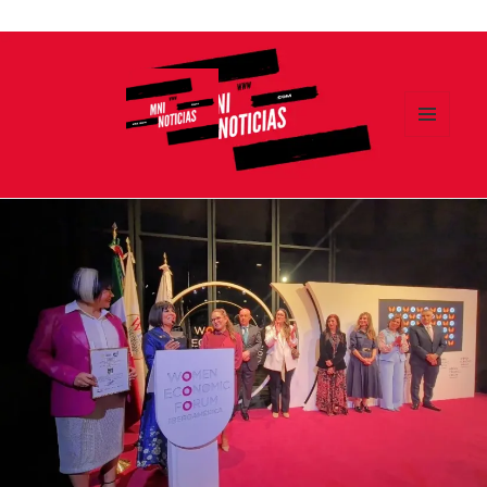
Ir
al
contenido
MENÚ
Y
MNI NOTICIAS
WIDGETS