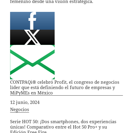
femenino desde una visión estratégica.
CONTPAQi® celebró Profit, el congreso de negocios
líder que está definiendo el futuro de empresas y
MiPyMEs en México
Fecha
12 junio, 2024
In relation to
Negocios
Serie HOT 50: ¡Dos smartphones, dos experiencias
únicas! Comparativo entre el Hot 50 Pro+ y su
Edición Free Fire