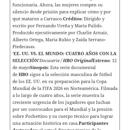
funcionaria. Ahora, las mujeres rompen su
silencio desde prisión para explicar cómo y por
qué mataron a Carrasco.
Créditos
: Dirigido y
escrito por Fernando Ureña y María Pulido.
Producido ejecutivamente por Charlie Arnaiz,
Alberto Ortega, Maria Rubio y Zaida Serrano-
Piedecasas.
‘EE. UU. VS. EL MUNDO: CUATRO AÑOS CON LA
SELECCIÓN’
Docuserie /
HBO Original
Estreno
: 12
de mayo
Sinopsis
: Esta serie documental
de
HBO
sigue a la selección masculina de fútbol
de los EE. UU. en su preparación para la Copa
Mundial de la FIFA 2026 en Norteamérica. Filmada
a lo largo de cuatro años, la serie muestra la
creciente urgencia de los jugadores que luchan
por ser convocados para el Mundial y la presión
sobre Pochettino y su cuerpo técnico para lograr
una actuación histórica en casa.
Participantes