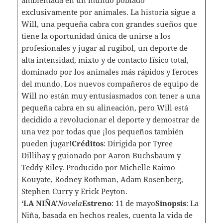
ambientada en un mundo poblado
exclusivamente por animales. La historia sigue a
Will, una pequeña cabra con grandes sueños que
tiene la oportunidad única de unirse a los
profesionales y jugar al rugibol, un deporte de
alta intensidad, mixto y de contacto físico total,
dominado por los animales más rápidos y feroces
del mundo. Los nuevos compañeros de equipo de
Will no están muy entusiasmados con tener a una
pequeña cabra en su alineación, pero Will está
decidido a revolucionar el deporte y demostrar de
una vez por todas que ¡los pequeños también
pueden jugar!
Créditos
: Dirigida por Tyree
Dillihay y guionado por Aaron Buchsbaum y
Teddy Riley. Producido por Michelle Raimo
Kouyate, Rodney Rothman, Adam Rosenberg,
Stephen Curry y Erick Peyton.
‘LA NIÑA’
Novela
Estreno
: 11 de mayo
Sinopsis
: La
Niña, basada en hechos reales, cuenta la vida de