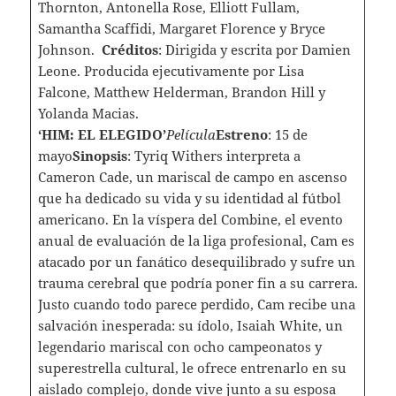
Thornton, Antonella Rose, Elliott Fullam,
Samantha Scaffidi, Margaret Florence y Bryce
Johnson.
Créditos
: Dirigida y escrita por Damien
Leone. Producida ejecutivamente por Lisa
Falcone, Matthew Helderman, Brandon Hill y
Yolanda Macias.
‘HIM: EL ELEGIDO’
Película
Estreno
: 15 de
mayo
Sinopsis
: Tyriq Withers interpreta a
Cameron Cade, un mariscal de campo en ascenso
que ha dedicado su vida y su identidad al fútbol
americano. En la víspera del Combine, el evento
anual de evaluación de la liga profesional, Cam es
atacado por un fanático desequilibrado y sufre un
trauma cerebral que podría poner fin a su carrera.
Justo cuando todo parece perdido, Cam recibe una
salvación inesperada: su ídolo, Isaiah White, un
legendario mariscal con ocho campeonatos y
superestrella cultural, le ofrece entrenarlo en su
aislado complejo, donde vive junto a su esposa