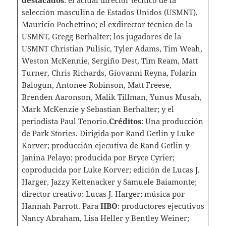
destacados
: el actual director técnico de la
selección masculina de Estados Unidos (USMNT),
Mauricio Pochettino; el exdirector técnico de la
USMNT, Gregg Berhalter; los jugadores de la
USMNT Christian Pulisic, Tyler Adams, Tim Weah,
Weston McKennie, Sergiño Dest, Tim Ream, Matt
Turner, Chris Richards, Giovanni Reyna, Folarin
Balogun, Antonee Robinson, Matt Freese,
Brenden Aaronson, Malik Tillman, Yunus Musah,
Mark McKenzie y Sebastian Berhalter; y el
periodista Paul Tenorio.
Créditos
: Una producción
de Park Stories. Dirigida por Rand Getlin y Luke
Korver; producción ejecutiva de Rand Getlin y
Janina Pelayo; producida por Bryce Cyrier;
coproducida por Luke Korver; edición de Lucas J.
Harger, Jazzy Kettenacker y Samuele Baiamonte;
director creativo: Lucas J. Harger; música por
Hannah Parrott. Para
HBO
: productores ejecutivos
Nancy Abraham, Lisa Heller y Bentley Weiner;