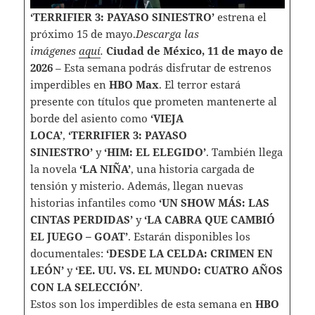
‘TERRIFIER 3: PAYASO SINIESTRO’
estrena el
próximo 15 de mayo.
Descarga las
imágenes
aquí
.
Ciudad de México, 11 de mayo de
2026
– Esta semana podrás disfrutar de estrenos
imperdibles en
HBO Max
. El terror estará
presente con títulos que prometen mantenerte al
borde del asiento como
‘VIEJA
LOCA’
,
‘TERRIFIER 3: PAYASO
SINIESTRO’
y
‘HIM: EL ELEGIDO’
. También llega
la novela
‘LA NIÑA’
, una historia cargada de
tensión y misterio. Además, llegan nuevas
historias infantiles como
‘UN SHOW MÁS: LAS
CINTAS PERDIDAS’
y
‘LA CABRA QUE CAMBIÓ
EL JUEGO – GOAT’
. Estarán disponibles los
documentales:
‘DESDE LA CELDA: CRIMEN EN
LEÓN’
y
‘EE. UU. VS. EL MUNDO: CUATRO AÑOS
CON LA SELECCIÓN’
.
Estos son los imperdibles de esta semana en
HBO