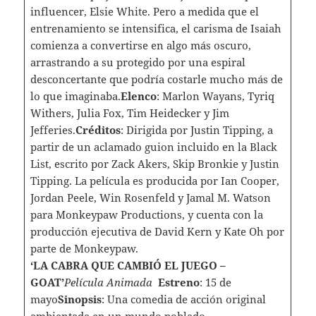
influencer, Elsie White. Pero a medida que el
entrenamiento se intensifica, el carisma de Isaiah
comienza a convertirse en algo más oscuro,
arrastrando a su protegido por una espiral
desconcertante que podría costarle mucho más de
lo que imaginaba.
Elenco
: Marlon Wayans, Tyriq
Withers, Julia Fox, Tim Heidecker y Jim
Jefferies.
Créditos
: Dirigida por Justin Tipping, a
partir de un aclamado guion incluido en la Black
List, escrito por Zack Akers, Skip Bronkie y Justin
Tipping. La película es producida por Ian Cooper,
Jordan Peele, Win Rosenfeld y Jamal M. Watson
para Monkeypaw Productions, y cuenta con la
producción ejecutiva de David Kern y Kate Oh por
parte de Monkeypaw.
‘LA CABRA QUE CAMBIÓ EL JUEGO –
GOAT’
Película Animada
Estreno
: 15 de
mayo
Sinopsis
: Una comedia de acción original