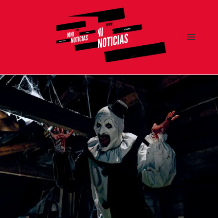
MENÚ
Y
MNI NOTICIAS
WIDGETS