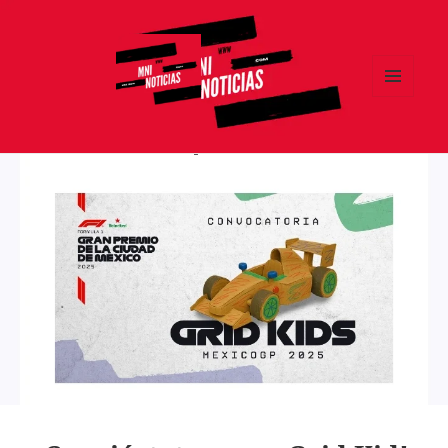
MENÚ
Y
MNI NOTICIAS
WIDGETS