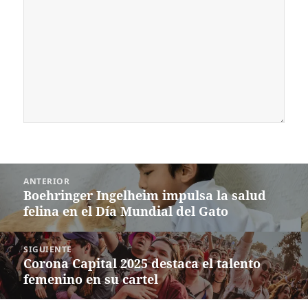
Navegación
ANTERIOR
de
Boehringer Ingelheim impulsa la salud
Entrada
entradas
felina en el Día Mundial del Gato
anterior:
SIGUIENTE
Corona Capital 2025 destaca el talento
Siguiente
femenino en su cartel
entrada: