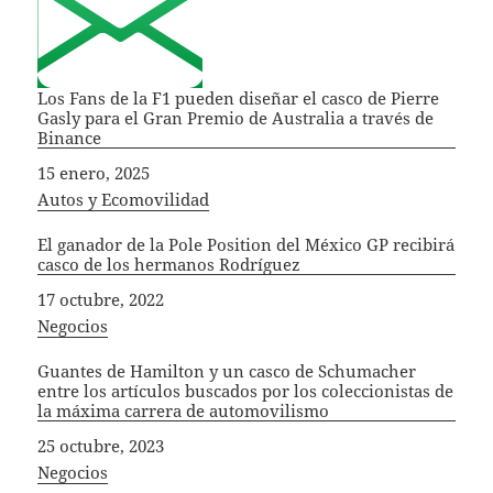
Los Fans de la F1 pueden diseñar el casco de Pierre
Gasly para el Gran Premio de Australia a través de
Binance
Fecha
15 enero, 2025
In relation to
Autos y Ecomovilidad
El ganador de la Pole Position del México GP recibirá
casco de los hermanos Rodríguez
Fecha
17 octubre, 2022
In relation to
Negocios
Guantes de Hamilton y un casco de Schumacher
entre los artículos buscados por los coleccionistas de
la máxima carrera de automovilismo
Fecha
25 octubre, 2023
In relation to
Negocios