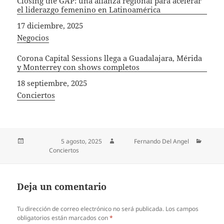
Closing the GAP: una alianza regional para acelerar
el liderazgo femenino en Latinoamérica
Fecha
17 diciembre, 2025
In relation to
Negocios
Corona Capital Sessions llega a Guadalajara, Mérida
y Monterrey con shows completos
Fecha
18 septiembre, 2025
In relation to
Conciertos
Publicado el
5 agosto, 2025
Autor
Fernando Del Angel
Categorías
Conciertos
Deja un comentario
Tu dirección de correo electrónico no será publicada.
Los campos
obligatorios están marcados con
*