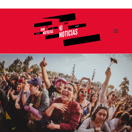
Ir
al
contenido
MENÚ
Y
MNI NOTICIAS
WIDGETS