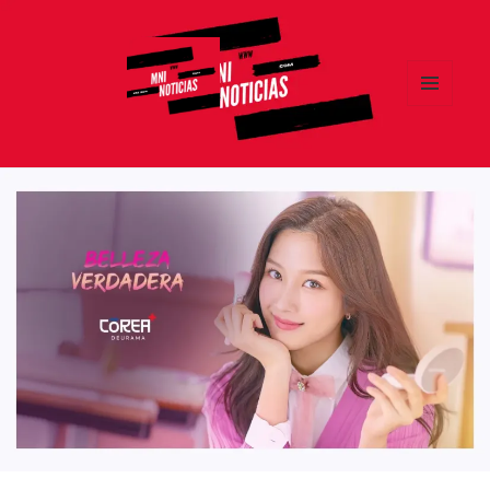
MENÚ
Y
MNI NOTICIAS
WIDGETS