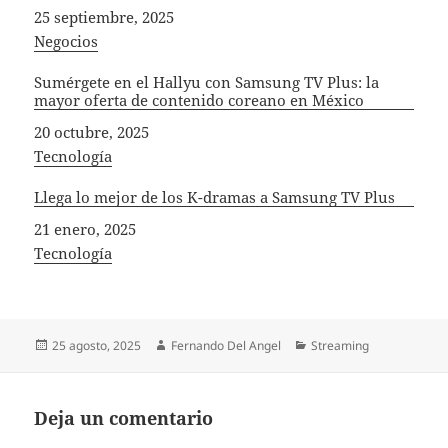
Fecha
25 septiembre, 2025
In relation to
Negocios
Sumérgete en el Hallyu con Samsung TV Plus: la
mayor oferta de contenido coreano en México
Fecha
20 octubre, 2025
In relation to
Tecnología
Llega lo mejor de los K-dramas a Samsung TV Plus
Fecha
21 enero, 2025
In relation to
Tecnología
Publicado
Autor
Categorías
25 agosto, 2025
Fernando Del Angel
Streaming
el
Deja un comentario