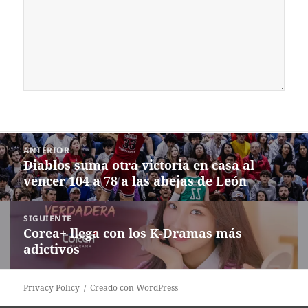
Navegación
ANTERIOR
de
Diablos suma otra victoria en casa al
Entrada
entradas
vencer 104 a 78 a las abejas de León
anterior:
SIGUIENTE
Corea+ llega con los K-Dramas más
Siguiente
adictivos
entrada:
Privacy Policy
Creado con WordPress