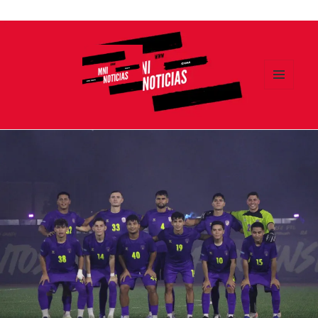
Ir
al
contenido
MENÚ
Y
MNI NOTICIAS
WIDGETS