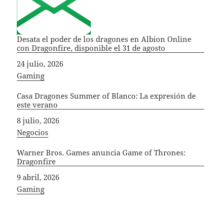
Desata el poder de los dragones en Albion Online
con Dragonfire, disponible el 31 de agosto
Fecha
24 julio, 2026
In relation to
Gaming
Casa Dragones Summer of Blanco: La expresión de
este verano
Fecha
8 julio, 2026
In relation to
Negocios
Warner Bros. Games anuncia Game of Thrones:
Dragonfire
Fecha
9 abril, 2026
In relation to
Gaming