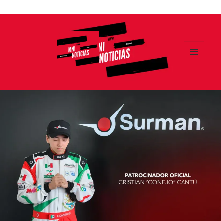
Ir
al
contenido
MENÚ
Y
MNI NOTICIAS
WIDGETS