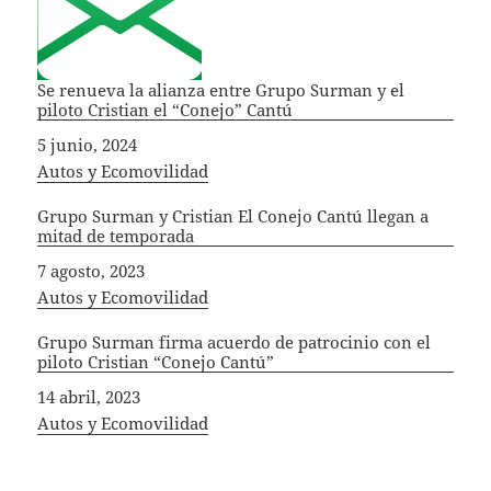
Se renueva la alianza entre Grupo Surman y el
piloto Cristian el “Conejo” Cantú
Fecha
5 junio, 2024
In relation to
Autos y Ecomovilidad
Grupo Surman y Cristian El Conejo Cantú llegan a
mitad de temporada
Fecha
7 agosto, 2023
In relation to
Autos y Ecomovilidad
Grupo Surman firma acuerdo de patrocinio con el
piloto Cristian “Conejo Cantú”
Fecha
14 abril, 2023
In relation to
Autos y Ecomovilidad