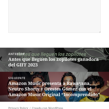
Navegación
ANTERIOR
de
Antes que lleguen los zopilotes ganadora
Entrada
entradas
del GIFF 2023
anterior:
SIGUIENTE
Amazon Music presenta a Rawayana,
Siguiente
Neutro Shorty y Orestes Gómez con el
entrada:
Amazon Music Original “Incomprendido”
Privacy Policy
Creado con WordPress